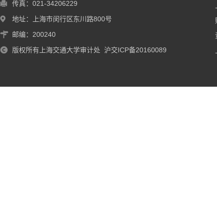
传真：021-34206229
地址：上海市闵行区东川路800号
邮编：200240
版权所有上海交通大学审计处 沪交ICP备20160089