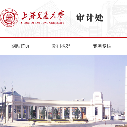
网站首页
部门概况
党务专栏